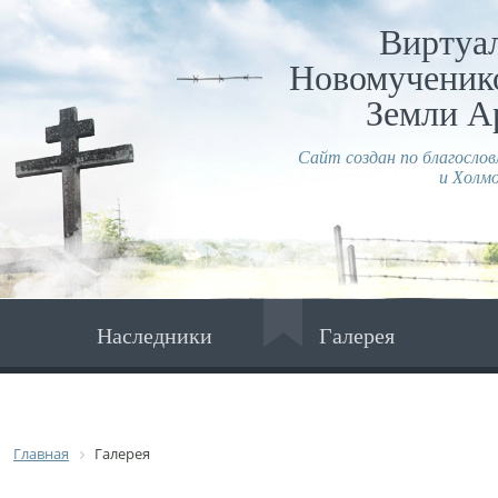
Виртуа
Новомученико
Земли А
Сайт создан по благосло
и Холмо
Наследники
Галерея
Главная
Галерея