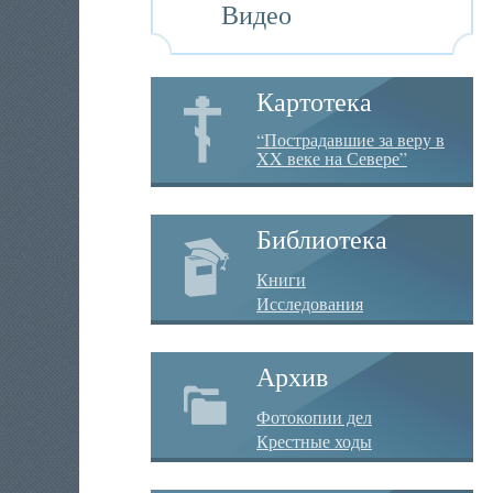
Видео
Картотека
“Пострадавшие за веру в
XX веке на Севере”
Библиотека
Книги
Исследования
Архив
Фотокопии дел
Крестные ходы