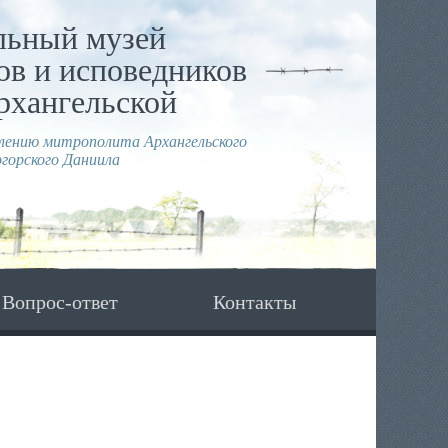
льный музей
в и исповедников
рхангельской
влению митрополита Архангельского
горского Даниила
Вопрос-ответ
Контакты