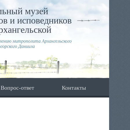
льный музей
в и исповедников
рхангельской
влению митрополита Архангельского
горского Даниила
Вопрос-ответ
Контакты