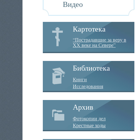
Видео
Картотека
“Пострадавшие за веру в
XX веке на Севере”
Библиотека
Книги
Исследования
Архив
Фотокопии дел
Крестные ходы