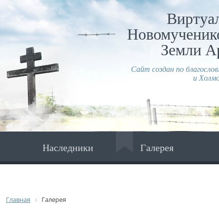
Виртуа
Новомученико
Земли А
Сайт создан по благосло
и Холмо
Наследники
Галерея
Главная
Галерея