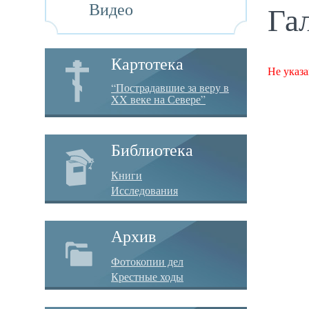
Видео
Га
Картотека
Не указа
“Пострадавшие за веру в
XX веке на Севере”
Библиотека
Книги
Исследования
Архив
Фотокопии дел
Крестные ходы