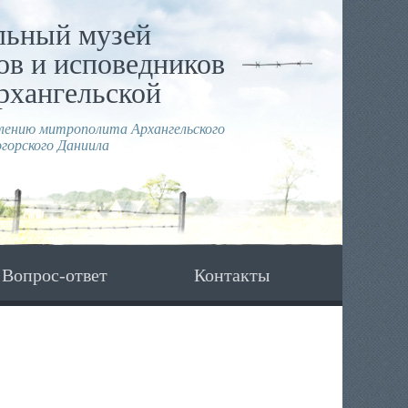
льный музей
в и исповедников
рхангельской
влению митрополита Архангельского
горского Даниила
Вопрос-ответ
Контакты