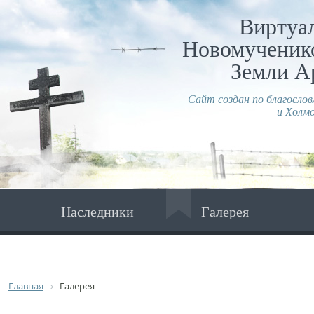
Виртуа
Новомученико
Земли А
Сайт создан по благосло
и Холмо
Наследники
Галерея
Главная
Галерея