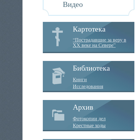
Видео
Картотека
“Пострадавшие за веру в
XX веке на Севере”
Библиотека
Книги
Исследования
Архив
Фотокопии дел
Крестные ходы