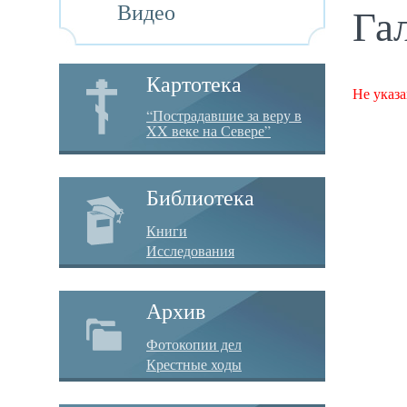
Видео
Га
Картотека
Не указа
“Пострадавшие за веру в
XX веке на Севере”
Библиотека
Книги
Исследования
Архив
Фотокопии дел
Крестные ходы