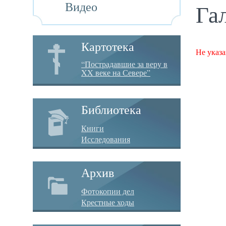
Видео
Га
Картотека
Не указа
“Пострадавшие за веру в
XX веке на Севере”
Библиотека
Книги
Исследования
Архив
Фотокопии дел
Крестные ходы