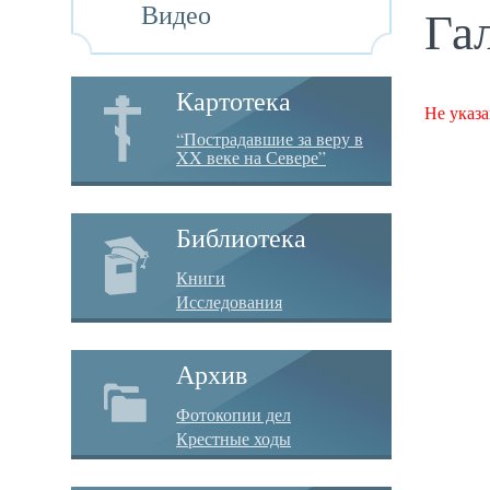
Видео
Га
Картотека
Не указа
“Пострадавшие за веру в
XX веке на Севере”
Библиотека
Книги
Исследования
Архив
Фотокопии дел
Крестные ходы