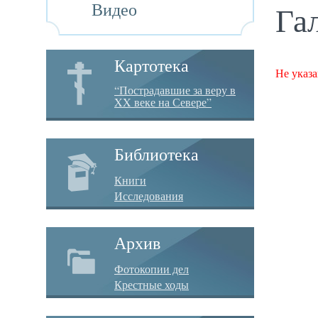
Видео
Га
Картотека
Не указа
“Пострадавшие за веру в
XX веке на Севере”
Библиотека
Книги
Исследования
Архив
Фотокопии дел
Крестные ходы