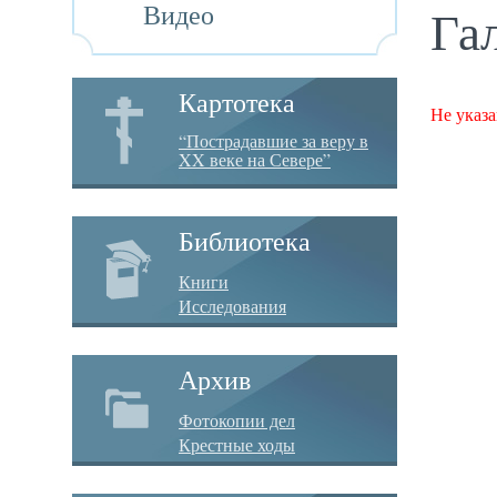
Видео
Га
Картотека
Не указа
“Пострадавшие за веру в
XX веке на Севере”
Библиотека
Книги
Исследования
Архив
Фотокопии дел
Крестные ходы