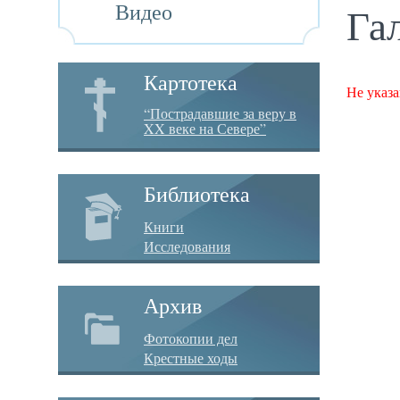
Видео
Га
Картотека
Не указа
“Пострадавшие за веру в
XX веке на Севере”
Библиотека
Книги
Исследования
Архив
Фотокопии дел
Крестные ходы