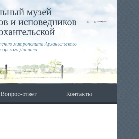
льный музей
в и исповедников
рхангельской
влению митрополита Архангельского
горского Даниила
Вопрос-ответ
Контакты