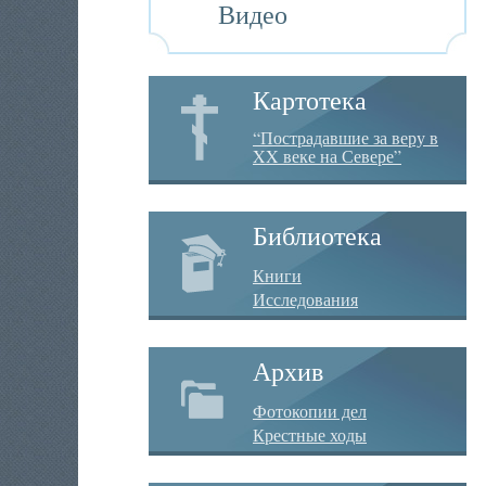
Видео
Картотека
“Пострадавшие за веру в
XX веке на Севере”
Библиотека
Книги
Исследования
Архив
Фотокопии дел
Крестные ходы