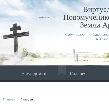
Виртуа
Новомученико
Земли А
Сайт создан по благосло
и Холмо
Наследники
Галерея
Главная
Галерея