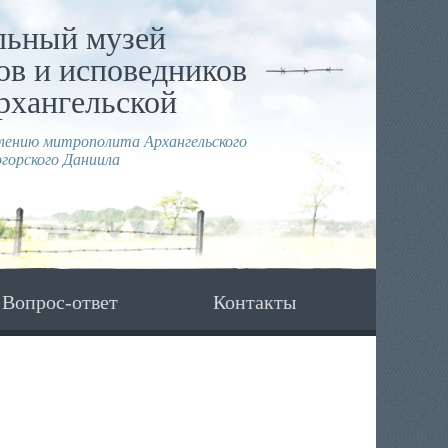
льный музей
в и исповедников
рхангельской
влению митрополита Архангельского
горского Даниила
Вопрос-ответ
Контакты