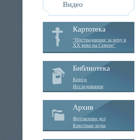
Видео
Картотека
“Пострадавшие за веру в
XX веке на Севере”
Библиотека
Книги
Исследования
Архив
Фотокопии дел
Крестные ходы