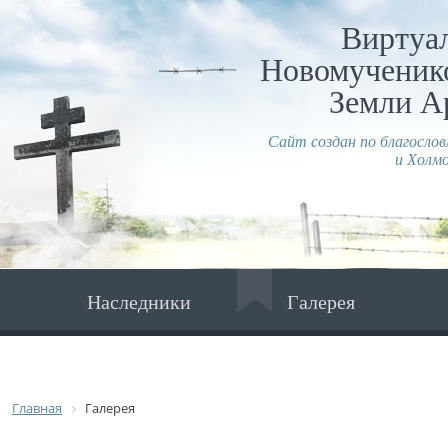
Виртуа
Новомученико
Земли А
Сайт создан по благосло
и Холмо
Наследники
Галерея
Главная
Галерея