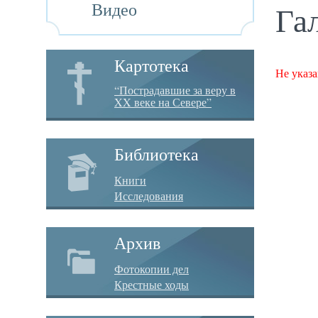
Видео
Га
Картотека
Не указа
“Пострадавшие за веру в
XX веке на Севере”
Библиотека
Книги
Исследования
Архив
Фотокопии дел
Крестные ходы