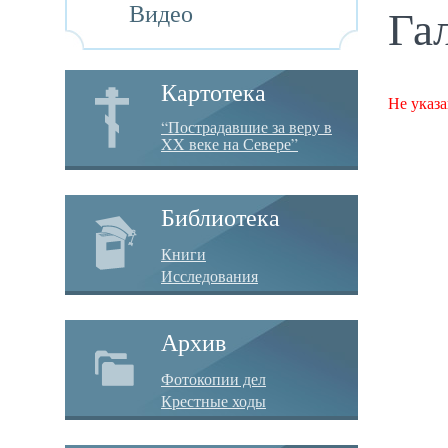
Видео
Га
Картотека
Не указа
“Пострадавшие за веру в
XX веке на Севере”
Библиотека
Книги
Исследования
Архив
Фотокопии дел
Крестные ходы