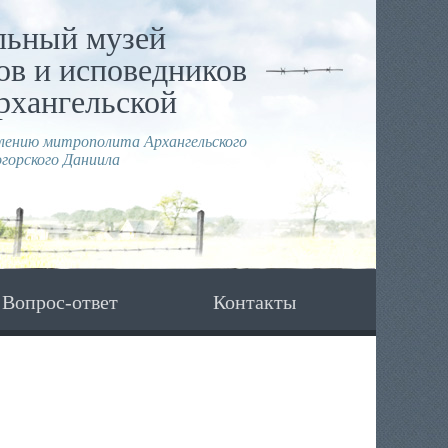
льный музей
в и исповедников
рхангельской
влению митрополита Архангельского
горского Даниила
Вопрос-ответ
Контакты