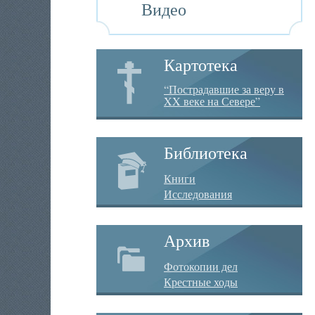
Видео
Картотека
“Пострадавшие за веру в
XX веке на Севере”
Библиотека
Книги
Исследования
Архив
Фотокопии дел
Крестные ходы