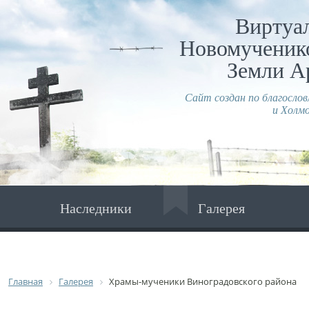
Виртуа
Новомученико
Земли А
Сайт создан по благосло
и Холмо
Наследники
Галерея
Главная
Галерея
Храмы-мученики Виноградовского района