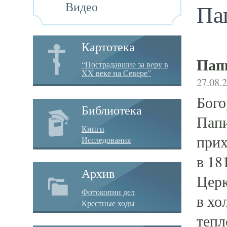
Видео
Па
Картотека
Пап
“Пострадавшие за веру в
XX веке на Севере”
27.08.
Бого
Библиотека
Папи
Книги
прих
Исследования
в 181
Архив
Церк
Фотокопии дел
в хо
Крестные ходы
тепл