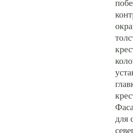
побе
конт
окра
толс
крес
коло
уста
глав
крес
Фаса
для 
севе