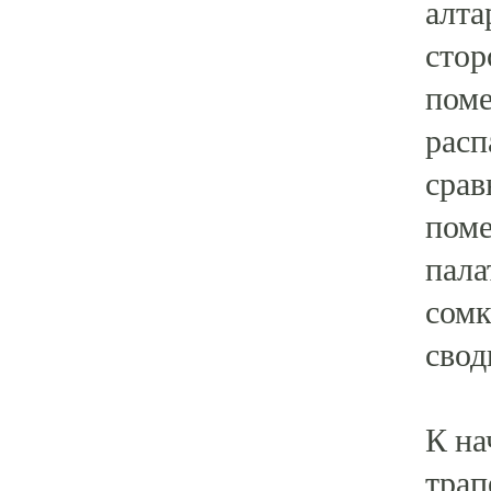
алта
стор
поме
расп
срав
поме
пала
сомк
свод
К на
трап