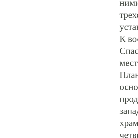
ними
трех
уста
К во
Спас
мест
План
осно
прод
запа
храм
четв