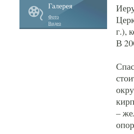
Галерея
Иеру
Фото
Церк
Видео
г.),
В 20
Спас
стои
окру
кирп
– же
опор