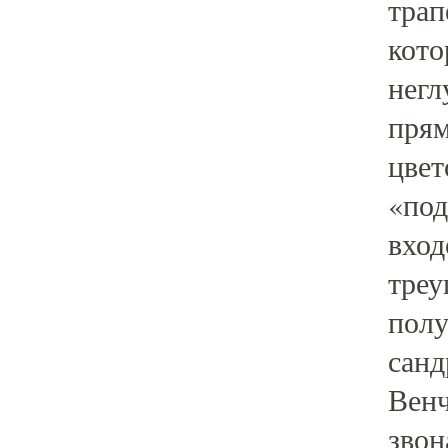
трап
кото
негл
прям
цвет
«под
вход
треу
полу
санд
Венч
звон