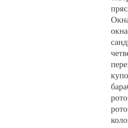
пряс
Окна
окна
санд
четв
пере
купо
бара
рото
рото
коло