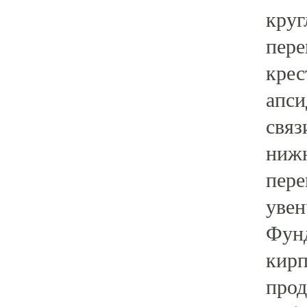
круг
пере
крес
апси
связ
нижн
пере
уве
Фунд
кирп
прод