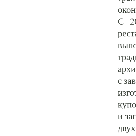
окон
С 20
рест
выпо
трад
архи
с за
изго
купо
и за
двух