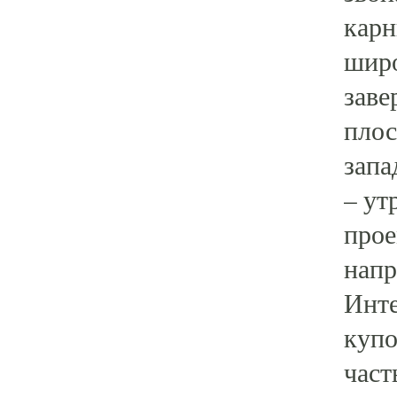
карн
широ
заве
плос
запа
– ут
прое
напр
Инте
купо
част