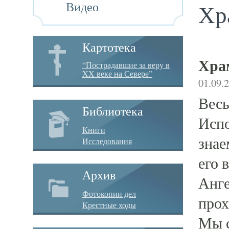
Видео
Хр
Картотека
Хра
“Пострадавшие за веру в
XX веке на Севере”
01.09.
Весь
Библиотека
Испо
Книги
знае
Исследования
его 
Архив
Анге
Фотокопии дел
прох
Крестные ходы
Мы с