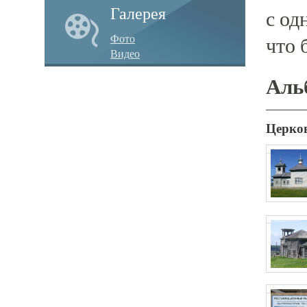
Галерея
с од
Фото
что 
Видео
Аль
Церков