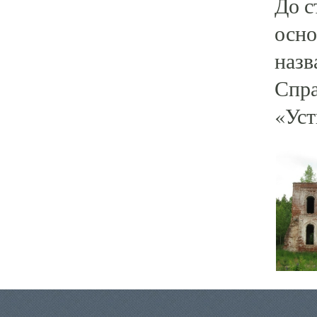
До с
осно
назв
Спра
«Уст