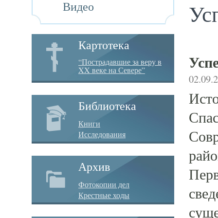
Видео
Ус
Картотека
Успе
“Пострадавшие за веру в
XX веке на Севере”
02.09.
Исто
Библиотека
Спас
Книги
Совр
Исследования
райо
Архив
Перв
Фотокопии дел
свед
Крестные ходы
суще