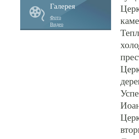
Галерея
Церк
Фото
каме
Видео
Тепл
холо
прес
Церк
дере
Успе
Иоан
Церк
втор