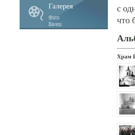
Галерея
с од
Фото
что 
Видео
Аль
Храм 