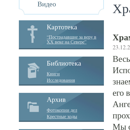
Видео
Хр
Картотека
Хра
“Пострадавшие за веру в
XX веке на Севере”
23.12.
Весь
Библиотека
Испо
Книги
знае
Исследования
его 
Архив
Анге
Фотокопии дел
прох
Крестные ходы
Мы с