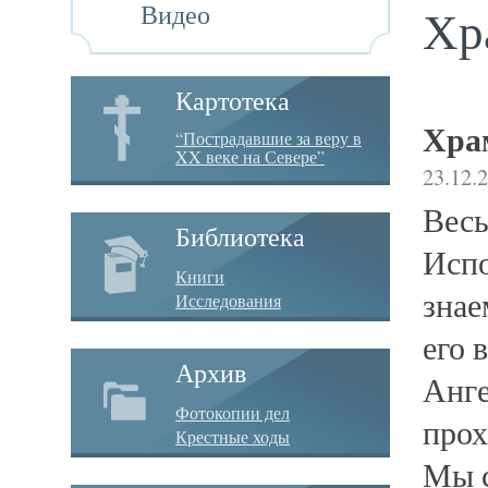
Видео
Хр
Картотека
Хра
“Пострадавшие за веру в
XX веке на Севере”
23.12.
Весь
Библиотека
Испо
Книги
знае
Исследования
его 
Архив
Анге
Фотокопии дел
прох
Крестные ходы
Мы с