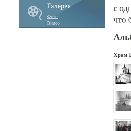
Галерея
с од
Фото
что 
Видео
Аль
Храм 