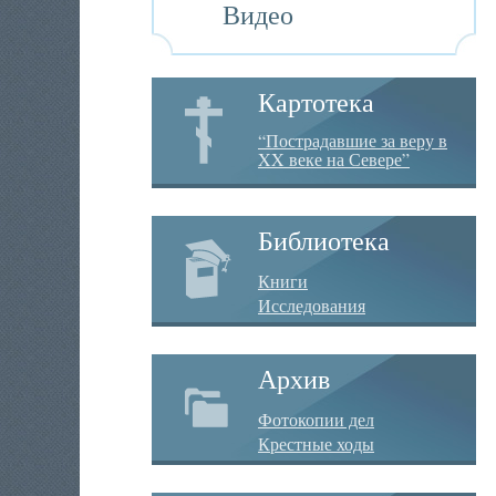
Видео
Картотека
“Пострадавшие за веру в
XX веке на Севере”
Библиотека
Книги
Исследования
Архив
Фотокопии дел
Крестные ходы