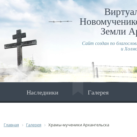
Виртуа
Новомученико
Земли А
Сайт создан по благосло
и Холмо
Наследники
Галерея
Главная
Галерея
Храмы-мученики Архангельска