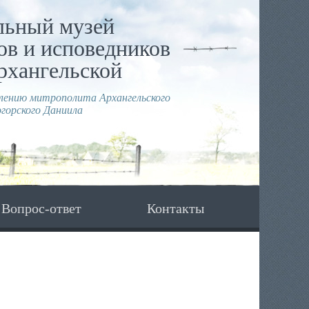
льный музей
в и исповедников
рхангельской
влению митрополита Архангельского
горского Даниила
Вопрос-ответ
Контакты