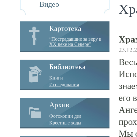
Видео
Хр
Картотека
Хра
“Пострадавшие за веру в
XX веке на Севере”
23.12.
Весь
Библиотека
Испо
Книги
знае
Исследования
его 
Архив
Анге
Фотокопии дел
прох
Крестные ходы
Мы с