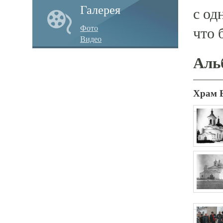
Галерея
с од
Фото
что 
Видео
Аль
Храм 