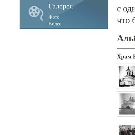
Галерея
с од
Фото
что 
Видео
Аль
Храм 