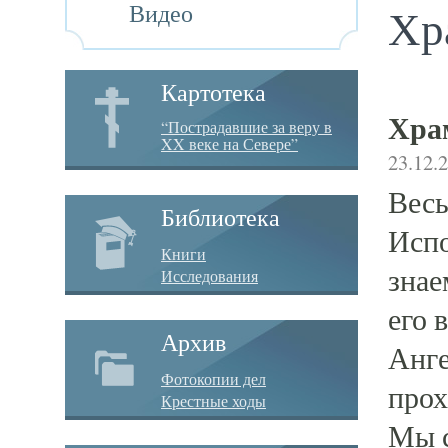
Видео
Хр
Картотека
Хра
“Пострадавшие за веру в
XX веке на Севере”
23.12.
Весь
Библиотека
Испо
Книги
знае
Исследования
его 
Архив
Анге
Фотокопии дел
прох
Крестные ходы
Мы с