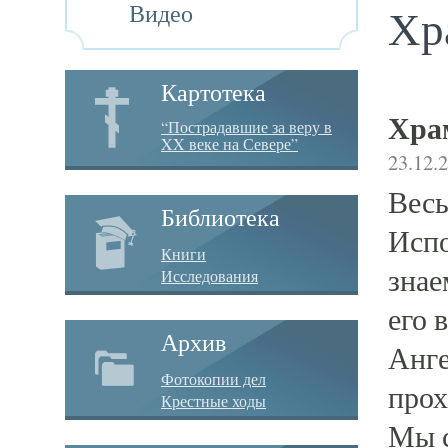
Видео
Хр
Картотека
Хра
“Пострадавшие за веру в
XX веке на Севере”
23.12.
Весь
Библиотека
Испо
Книги
знае
Исследования
его 
Архив
Анге
Фотокопии дел
прох
Крестные ходы
Мы с