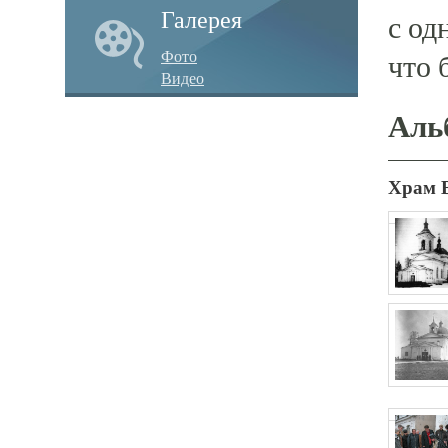
Галерея
с од
Фото
что 
Видео
Аль
Храм 