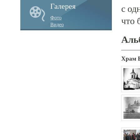
Галерея
с од
Фото
что 
Видео
Аль
Храм 