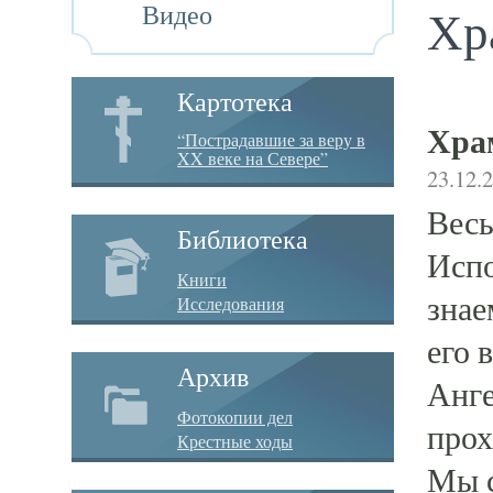
Видео
Хр
Картотека
Хра
“Пострадавшие за веру в
XX веке на Севере”
23.12.
Весь
Библиотека
Испо
Книги
знае
Исследования
его 
Архив
Анге
Фотокопии дел
прох
Крестные ходы
Мы с