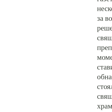
неск
за в
реше
свящ
преп
моме
став
обна
стоя
свящ
храм