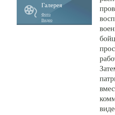
Галерея
пров
Фото
восп
Видео
воен
бойц
прос
рабо
Зате
патр
вмес
комм
виде