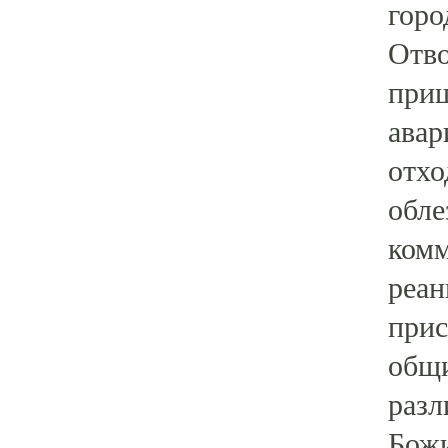
горо
Отво
приш
авар
отхо
обле
комм
реан
прис
общи
разл
Божи