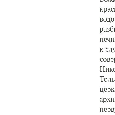
крас
водо
разб
печи
к сл
сове
Ник
Толь
церк
архи
перв