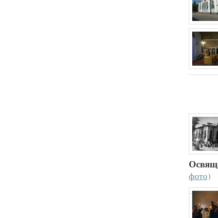
Освяще
фото
)