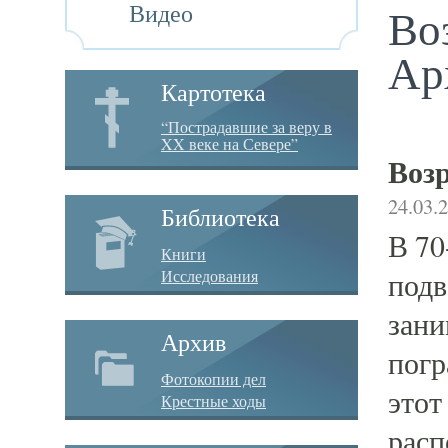
Видео
Во
Ар
Картотека
“Пострадавшие за веру в
XX веке на Севере”
Возр
24.03.
Библиотека
В 70
Книги
Исследования
подв
зани
Архив
погр
Фотокопии дел
этот
Крестные ходы
расп