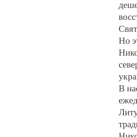
деше
восс
Свят
Но э
Нико
севе
укра
В на
ежед
Литу
трад
Нико