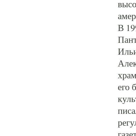
высо
амер
В 19
Пант
Ильи
Алек
храм
его 
куль
писа
регу
газе