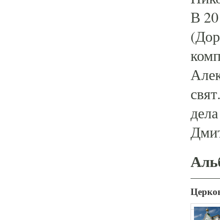
В 20
(Дор
комп
Алек
свят
дела
Дми
Аль
Церков