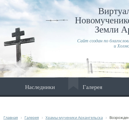
Виртуа
Новомученико
Земли А
Сайт создан по благосло
и Холмо
Наследники
Галерея
Главная
Галерея
Храмы-мученики Архангельска
Возрожден