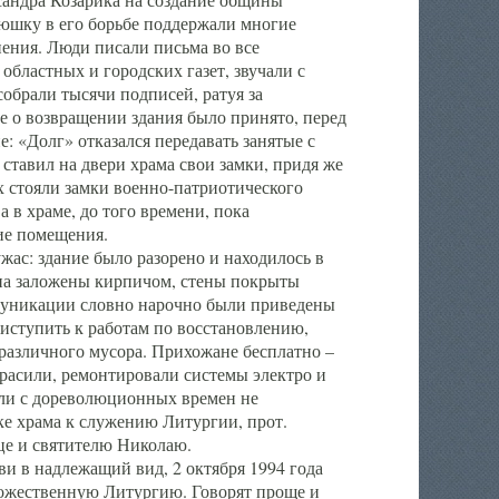
тюшку в его борьбе поддержали многие
нения. Люди писали письма во все
областных и городских газет, звучали с
собрали тысячи подписей, ратуя за
е о возвращении здания было принято, перед
 «Долг» отказался передавать занятые с
ставил на двери храма свои замки, придя же
х стояли замки военно-патриотического
 в храме, до того времени, пока
ие помещения.
ас: здание было разорено и находилось в
кна заложены кирпичом, стены покрыты
ммуникации словно нарочно были приведены
иступить к работам по восстановлению,
различного мусора. Прихожане бесплатно –
красили, ремонтировали системы электро и
али с дореволюционных времен не
ке храма к служению Литургии, прот.
це и святителю Николаю.
ви в надлежащий вид, 2 октября 1994 года
ожественную Литургию. Говорят проще и