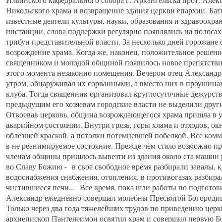
Никольского храма и возвращение здания церкви епархии. Ба
известные деятели культуры, науки, образования и здравоохра
инстанции, слова поддержки регулярно появлялись на полосах 
трибун представительной власти. За несколько дней горожане 
возрождение храма. Когда же, наконец, положительное решени
священником и молодой общиной появилось новое препятствие:
этого момента незаконно помещения. Вечером отец Александр 
утром, обнаруживал их сорванными, а вместо них в проушина
клуба. Тогда священник организовал круглосуточные дежурства
предыдущим его хозяевам городские власти не выделили друг
Отвоевав церковь, община возрождающегося храма пришла в уж
аварийном состоянии. Внутри грязь, горы хлама и отходов, о
облезшей краской, а потолки потемневшей побелкой. Все ко
в не реанимируемое состояние. Прежде чем стало возможно пр
членам общины пришлось вывезти из здания около ста машин 
во Славу Божию - в свое свободное время разбирали завалы, 
водоснабжения снабжения, отопления, в противогазах разбир
чистившиеся печи... Все время, пока шли работы по подготов
Александр ежедневно совершал молебны Пресвятой Богороди
Только через два года тяжелейших трудов по приведению церк
архиепископ Пантелеимон освятил храм и совершил первую Б