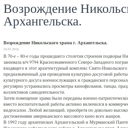
Возрождение Никольск
Архангельска.
Возрождение Никольского храма г. Архангельска.
24.03.2016
В 70-е – 80-е годы прошедшего столетия строения подворья Н
занимала в/ч 9794 Краснознаменного Северо-Западного погра
входящего в этот архитектурный комплекс Свято-Никольского 
предназначенный для проведения культурно-досуговой работы
культурного досуга военнослужащих и гражданского персонал
регулярно устраивались просмотры кинофильмов, танцы, празд
коллективов самодеятельности.
Затем помещение храма были переданы военно-патриотическо
вместо воспитательной работы активно включился в коммерчес
видеосалон. Любой желающий, приобретя по довольно высокой
достижениями американского массового кино всех жанров.
В 1992 году архиепископ Архангельский и Мурманский Панте
Ильинского кафедрального собора г. Архангельска прот. Алек