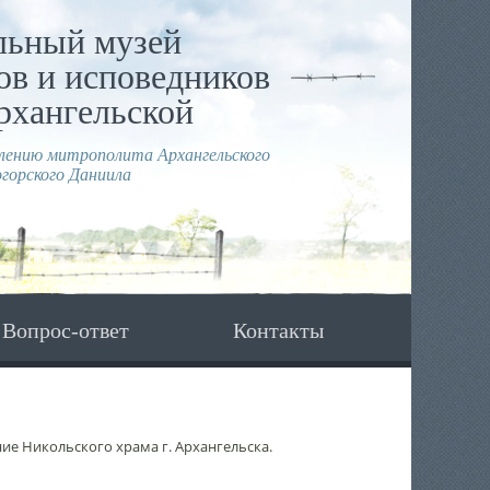
льный музей
в и исповедников
рхангельской
влению митрополита Архангельского
горского Даниила
Вопрос-ответ
Контакты
ие Никольского храма г. Архангельска.