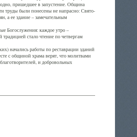
 одно, пришедшее в запустение. Община
эти труды были понесены не напрасно: Свято-
н, а ее здание – замечательным
ые Богослужения: каждое утро –
й традицией стало чтение по четвергам
ких) начались работы по реставрации зданий
сте с общиной храма верят, что молитвами
 благотворителей, и добровольных