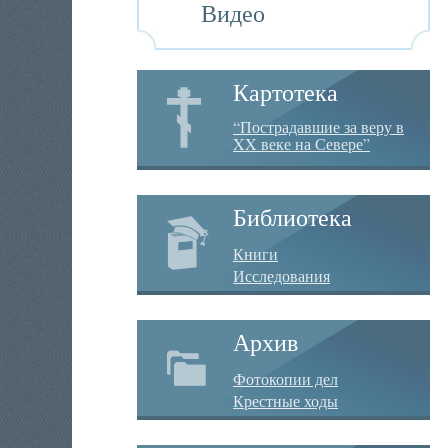
Видео
Картотека
“Пострадавшие за веру в
XX веке на Севере”
Библиотека
Книги
Исследования
Архив
Фотокопии дел
Крестные ходы