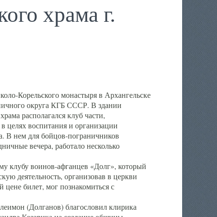
ого храма г.
иколо-Корельского монастыря в Архангельске
ничного округа КГБ СССР. В здании
храма располагался клуб части,
 в целях воспитания и организации
а. В нем для бойцов-пограничников
ничные вечера, работало несколько
му клубу воинов-афганцев «Долг», который
кую деятельность, организовав в церкви
 цене билет, мог познакомиться с
леимон (Долганов) благословил клирика
сандра Козарика на создание общины