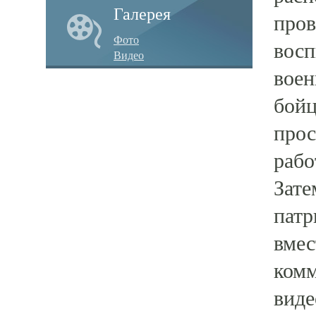
Галерея
пров
Фото
восп
Видео
воен
бойц
прос
рабо
Зате
патр
вмес
комм
виде