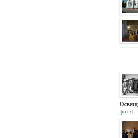
Освяще
фото
)