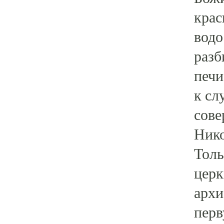
крас
водо
разб
печи
к сл
сове
Ник
Толь
церк
архи
перв