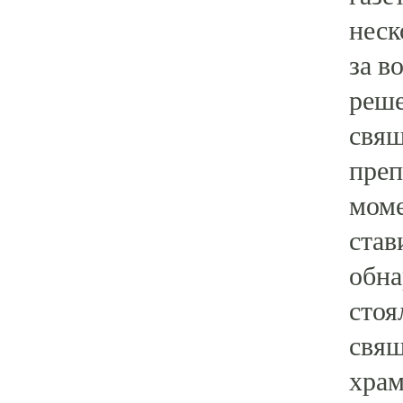
неск
за в
реше
свящ
преп
моме
став
обна
стоя
свящ
храм