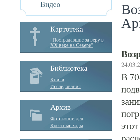
Видео
Во
Ар
Картотека
“Пострадавшие за веру в
XX веке на Севере”
Возр
24.03.
Библиотека
В 70
Книги
Исследования
подв
зани
Архив
погр
Фотокопии дел
этот
Крестные ходы
расп