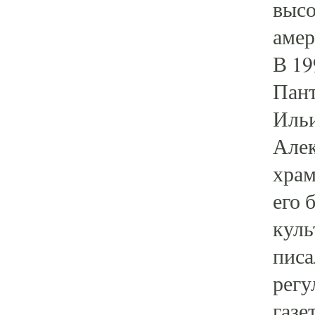
высо
амер
В 19
Пант
Ильи
Алек
храм
его 
куль
писа
регу
газе