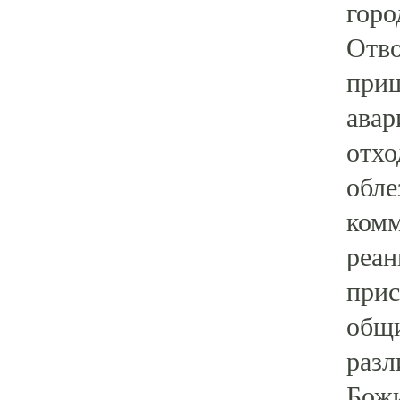
горо
Отво
приш
авар
отхо
обле
комм
реан
прис
общи
разл
Божи