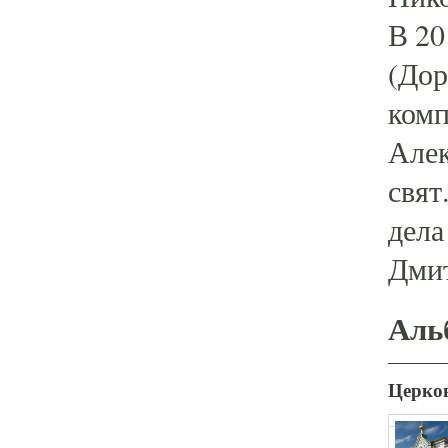
В 20
(Дор
комп
Алек
свят
дела
Дми
Аль
Церков