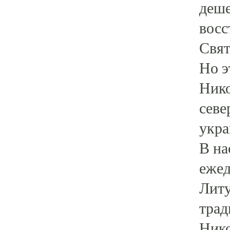
деше
восс
Свят
Но э
Нико
севе
укра
В на
ежед
Литу
трад
Нико