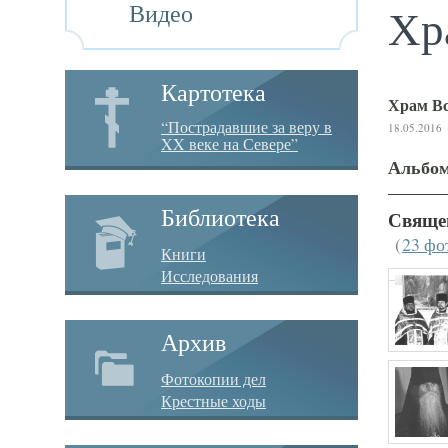
Видео
Хр
Картотека
Храм В
“Пострадавшие за веру в
18.05.2016
XX веке на Севере”
Альбо
Библиотека
Свяще
(
23 фо
Книги
Исследования
Архив
Фотокопии дел
Крестные ходы