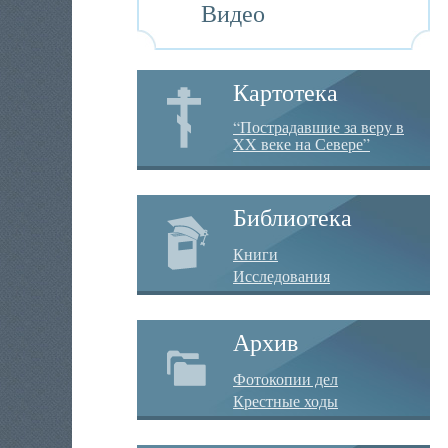
Видео
Картотека
“Пострадавшие за веру в
XX веке на Севере”
Библиотека
Книги
Исследования
Архив
Фотокопии дел
Крестные ходы