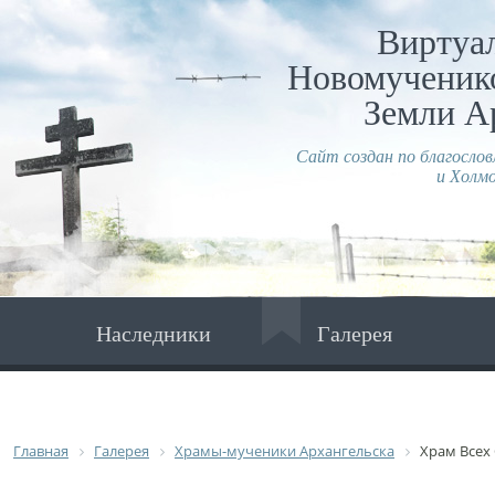
Виртуа
Новомученико
Земли А
Сайт создан по благосло
и Холмо
Наследники
Галерея
Главная
Галерея
Храмы-мученики Архангельска
Храм Всех