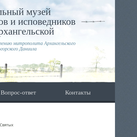
льный музей
в и исповедников
рхангельской
влению митрополита Архангельского
горского Даниила
Вопрос-ответ
Контакты
 Святых