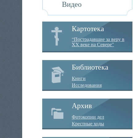
Видео
Картотека
“Пострадавшие за веру в
XX веке на Севере”
Библиотека
Книги
Исследования
Архив
Фотокопии дел
Крестные ходы