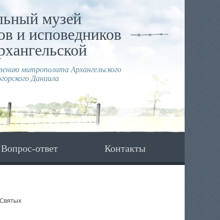
льный музей
в и исповедников
рхангельской
влению митрополита Архангельского
горского Даниила
Вопрос-ответ
Контакты
 Святых