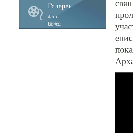
свящ
Галерея
прол
Фото
Видео
учас
епис
пока
Арха