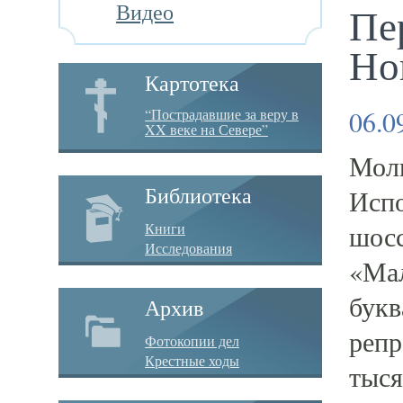
Видео
Пе
Но
Картотека
06.0
“Пострадавшие за веру в
XX веке на Севере”
Моли
Испо
Библиотека
шосс
Книги
Исследования
«Мал
букв
Архив
репр
Фотокопии дел
Крестные ходы
тыся