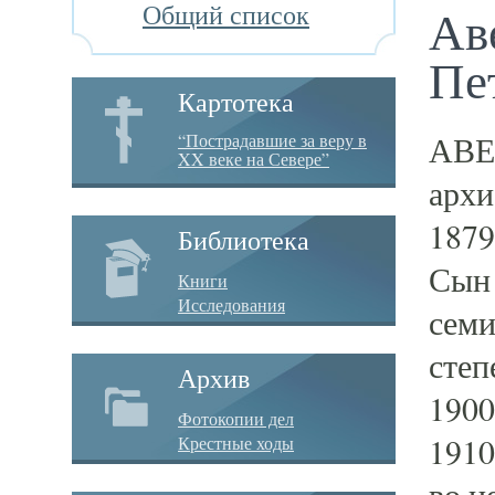
Общий список
Ав
Пе
Картотека
АВЕ
“Пострадавшие за веру в
XX веке на Севере”
архи
1879
Библиотека
Сын 
Книги
Исследования
семи
степ
Архив
1900
Фотокопии дел
1910
Крестные ходы
во и