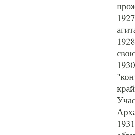
прож
1927
агит
1928
свою
1930
"кон
край
Учас
Арха
1931