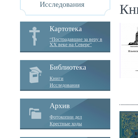
Исследования
Кн
Картотека
“Пострадавшие за веру в
XX веке на Севере”
Библиотека
Книги
Исследования
Архив
Фотокопии дел
Крестные ходы